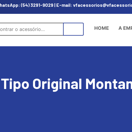
hatsApp: (54) 3291-9029 | E-mail: vfacessorios@vfacessori
HOME
A EM
 Tipo Original Monta